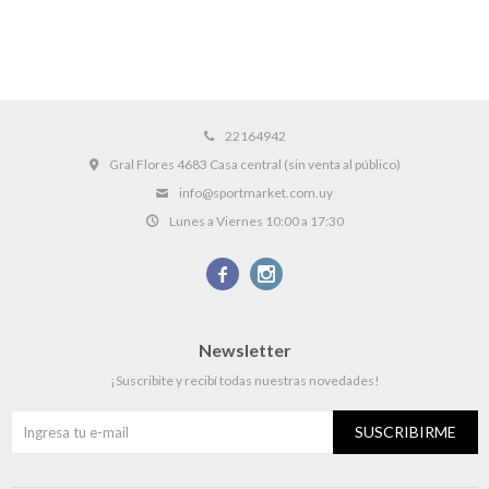
22164942
Gral Flores 4683 Casa central (sin venta al público)
info@sportmarket.com.uy
Lunes a Viernes 10:00 a 17:30


Newsletter
¡Suscribite y recibí todas nuestras novedades!
SUSCRIBIRME