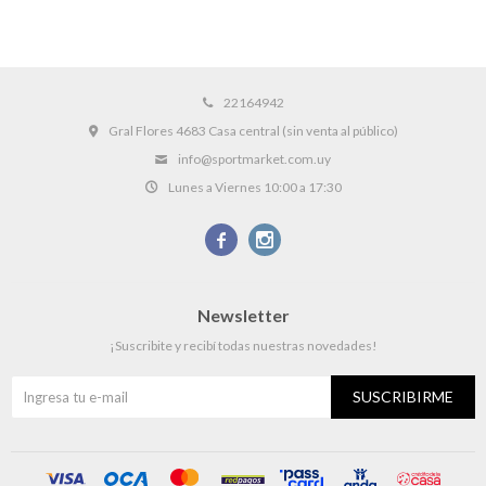
22164942
Gral Flores 4683 Casa central (sin venta al público)
info@sportmarket.com.uy
Lunes a Viernes 10:00 a 17:30


Newsletter
¡Suscribite y recibí todas nuestras novedades!
SUSCRIBIRME