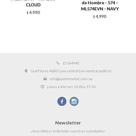
de Hombre - 574 -
CLOUD
ML574EVN - NAVY
4.990
$
4.990
$
22164942
Gral Flores 4683 Casa central (sin venta al público)
info@sportmarket.com.uy
Lunes a Viernes 10:00 a 17:30


Newsletter
¡Suscribite y recibí todas nuestras novedades!