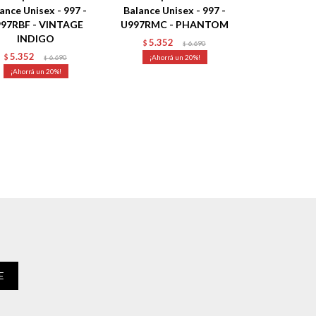
ance Unisex - 997 -
Balance Unisex - 997 -
97RBF - VINTAGE
U997RMC - PHANTOM
INDIGO
5.352
$
6.690
$
5.352
$
6.690
20
$
20
E