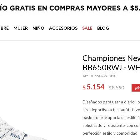
BRE
MUJER
NIÑO
ACCESORIOS
SALE
BLOG
Championes New 
BB650RWJ - WH
BB650RWJ-410
5.154
$
8.590
$
Diseñados para usar a diario, 
aire deportivo a tus outfits favo
basket que le aporta un estilo
sofisticado y resistente, con co
perfección estilo y comodidad.