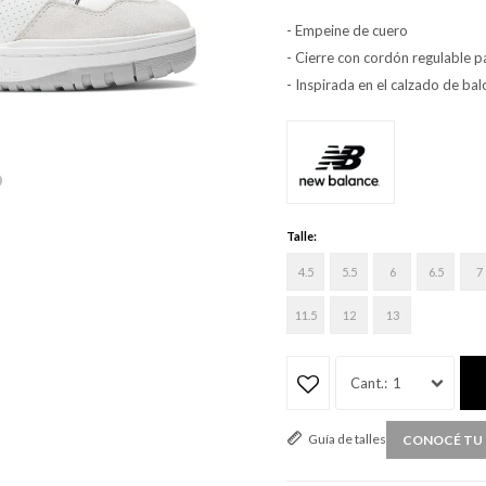
- Empeine de cuero
- Cierre con cordón regulable p
- Inspirada en el calzado de ba
Talle:
4.5
5.5
6
6.5
7
11.5
12
13
1
Guía de talles
CONOCÉ TU 