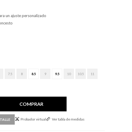
ara un ajuste personalizado
loncesto
7.5
8
8.5
9
9.5
10
10.5
11
COMPRAR
Probador virtual
Ver tabla de medidas
TALLE