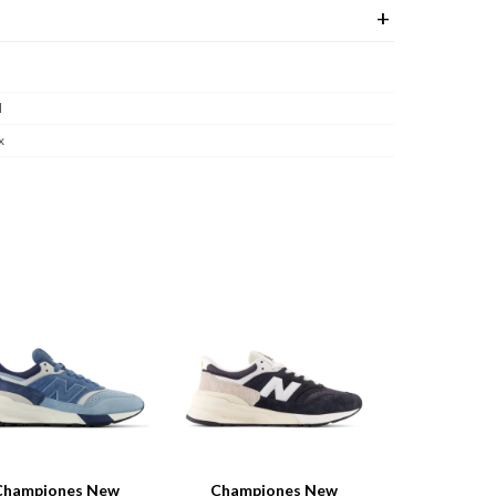
l
x
Championes New
Championes New