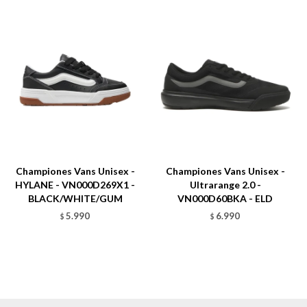
Championes Vans Unisex -
Championes Vans Unisex -
HYLANE - VN000D269X1 -
Ultrarange 2.0 -
BLACK/WHITE/GUM
VN000D60BKA - ELD
5.990
6.990
$
$