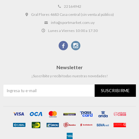
22164942
Gral Flores 4683 Casa central (sin venta al público)
info@sportmarket.com.uy
Lunes a Viernes 10:00 a 17:30


Newsletter
¡Suscribite y recibí todas nuestras novedades!
SUSCRIBIRME