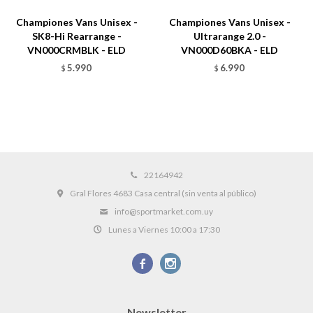
Championes Vans Unisex -
Championes Vans Unisex -
SK8-Hi Rearrange -
Ultrarange 2.0 -
VN000CRMBLK - ELD
VN000D60BKA - ELD
5.990
6.990
$
$
22164942
Gral Flores 4683 Casa central (sin venta al público)
info@sportmarket.com.uy
Lunes a Viernes 10:00 a 17:30


Newsletter