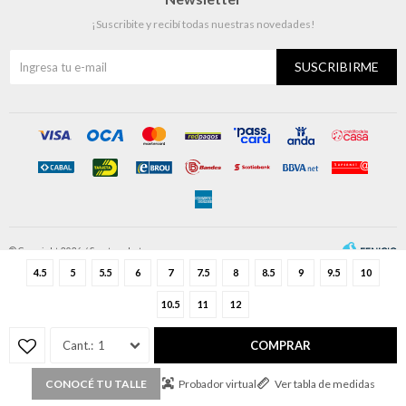
¡Suscribite y recibí todas nuestras novedades!
SUSCRIBIRME
© Copyright 2026 / Sportmarket
4.5
5
5.5
6
7
7.5
8
8.5
9
9.5
10
10.5
11
12
1
COMPRAR
Fenicio
Probador virtual
Ver tabla de medidas
CONOCÉ TU TALLE