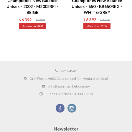
Championes New Balance
Championes New Balance
Unisex - 2002 - M2002RFI -
Unisex - 650 - BB650REG -
BEIGE
WHITE/GREY
6.392
6.392
$
7.990
$
7.990
$
$
20
20
22164942
Gral Flores 4683 Casa central (sin venta al público)
info@sportmarket.com.uy
Lunes a Viernes 10:00 a 17:30


Newsletter