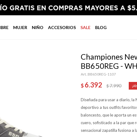
BRE
MUJER
NIÑO
ACCESORIOS
SALE
BLOG
Championes New 
BB650REG - WH
BB650REG-1107
6.392
$
7.990
$
Diseñada para usar a diario, la
deportivo a tus outfits favoritos
baloncesto, que le aporta un e
cuero, sofisticado a la par que 
sensacional zapatilla fusiona a 