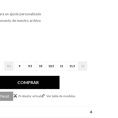
ara un ajuste personalizado
loncesto de nuestro archivo
8.5
9
9.5
10
10.5
11
11.5
12
COMPRAR
Probador virtual
Ver tabla de medidas
TALLE