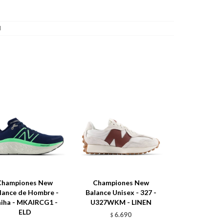
l
Championes New
Championes New
lance de Hombre -
Balance Unisex - 327 -
iha - MKAIRCG1 -
U327WKM - LINEN
ELD
6.690
$