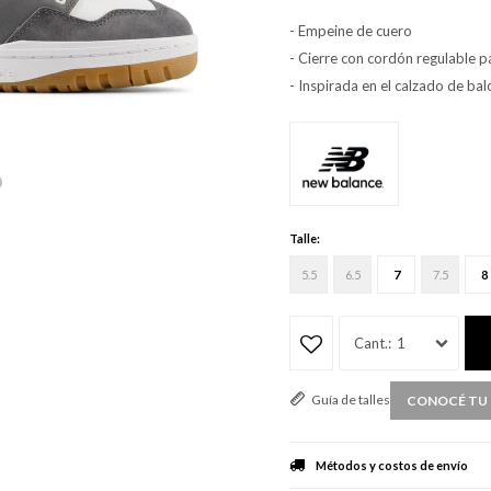
- Empeine de cuero
- Cierre con cordón regulable p
- Inspirada en el calzado de ba
Talle:
5.5
6.5
7
7.5
8
1
Guía de talles
CONOCÉ TU 
Métodos y costos de envío