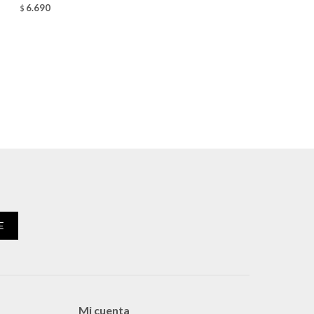
6.690
$
E
Mi cuenta