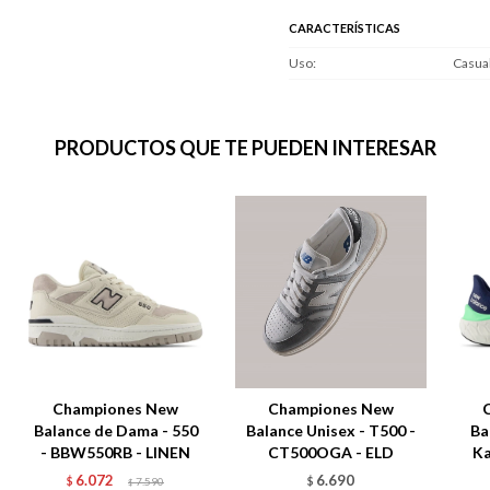
CARACTERÍSTICAS
Uso
Casua
PRODUCTOS QUE TE PUEDEN INTERESAR
Championes New
Championes New
Balance de Dama - 550
Balance Unisex - T500 -
Ba
- BBW550RB - LINEN
CT500OGA - ELD
Ka
6.072
6.690
$
7.590
$
$