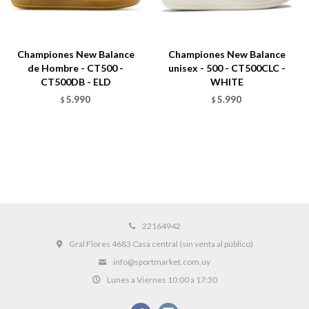
Championes New Balance
Championes New Balance
de Hombre - CT500 -
unisex - 500 - CT500CLC -
CT500DB - ELD
WHITE
5.990
5.990
$
$
22164942
Gral Flores 4683 Casa central (sin venta al público)
info@sportmarket.com.uy
Lunes a Viernes 10:00 a 17:30