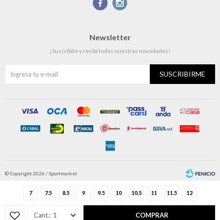


Newsletter
¡Suscribite y recibí todas nuestras novedades!
SUSCRIBIRME
© Copyright 2026 / Sportmarket
7
7.5
8.5
9
9.5
10
10.5
11
11.5
12
1
COMPRAR