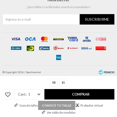
¡Suscribite y recibí todas nuestras novedades!
SUSCRIBIRME
© Copyright 2026 / Sportmarket
10
11
1
COMPRAR
Guía de talles
Probador virtual
CONOCÉ TU TALLE
Fenicio
Ver tabla de medidas