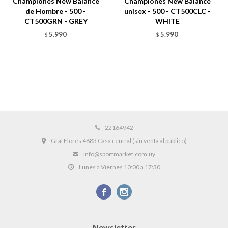
Championes New Balance
Championes New Balance
de Hombre - 500 -
unisex - 500 - CT500CLC -
CT500GRN - GREY
WHITE
5.990
5.990
$
$
22164942
Gral Flores 4683 Casa central (sin venta al público)
info@sportmarket.com.uy
Lunes a Viernes 10:00 a 17:30


Newsletter