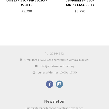
Unisex - 530 - MR530SG -
de Hombre - 530 -
WHITE
MR530EMA - ELD
5.790
5.790
$
$
22164942
Gral Flores 4683 Casa central (sin venta al público)
info@sportmarket.com.uy
Lunes a Viernes 10:00 a 17:30


Newsletter
¡Suscribite y recibí todas nuestras novedades!