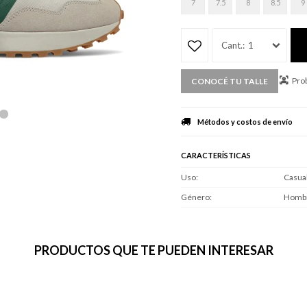
7
7.5
8
8.5
9
1
Prob
CONOCÉ TU TALLE
Métodos y costos de envío
CARACTERÍSTICAS
Uso
Casua
Género
Homb
PRODUCTOS QUE TE PUEDEN INTERESAR