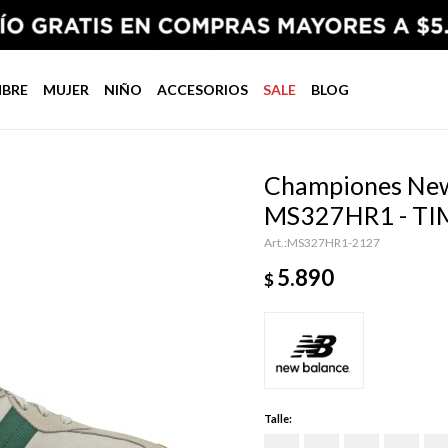
BRE
MUJER
NIÑO
ACCESORIOS
SALE
BLOG
Championes New
MS327HR1 - T
MS327HR1-2127
5.890
$
Talle: