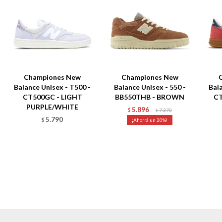
Championes New
Championes New
Balance Unisex - T500 -
Balance Unisex - 550 -
Bal
CT500GC - LIGHT
BB550THB - BROWN
CT
PURPLE/WHITE
5.896
$
7.370
$
5.790
$
20