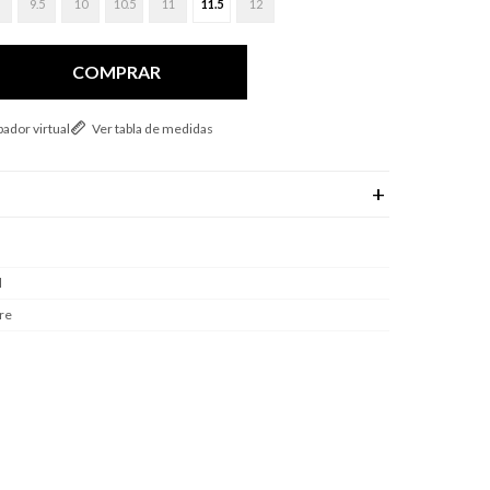
9.5
10
10.5
11
11.5
12
COMPRAR
ador virtual
Ver tabla de medidas
l
re