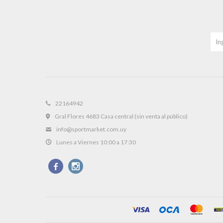
22164942
Gral Flores 4683 Casa central (sin venta al público)
info@sportmarket.com.uy
Lunes a Viernes 10:00 a 17:30

