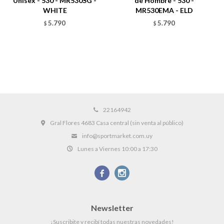
Unisex - 530 - MR530SG -
de Hombre - 530 -
WHITE
MR530EMA - ELD
5.790
5.790
$
$
22164942
Gral Flores 4683 Casa central (sin venta al público)
info@sportmarket.com.uy
Lunes a Viernes 10:00 a 17:30


Newsletter
¡Suscribite y recibí todas nuestras novedades!