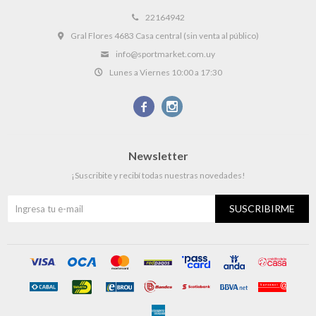
22164942
Gral Flores 4683 Casa central (sin venta al público)
info@sportmarket.com.uy
Lunes a Viernes 10:00 a 17:30


Newsletter
¡Suscribite y recibí todas nuestras novedades!
SUSCRIBIRME