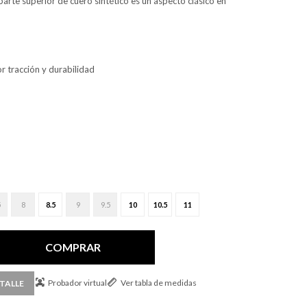
 parte superior de cuero sintético es un aspecto clásico en
r tracción y durabilidad
5
8
8.5
9
9.5
10
10.5
11
COMPRAR
Probador virtual
Ver tabla de medidas
TALLE