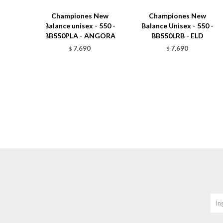
Championes New
Championes New
Balance unisex - 550 -
Balance Unisex - 550 -
BB550PLA - ANGORA
BB550LRB - ELD
7.690
7.690
$
$