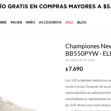
BRE
MUJER
NIÑO
ACCESORIOS
SALE
BLOG
Championes New 
BB550PYW - EL
BB550PYW-1042
7.690
$
Los 550 originales debutaron e
costa a costa. Después de su pr
reintroducirlas en ediciones li
convirtiéndose rápidamente en u
las 550 ofrece una visión limpia