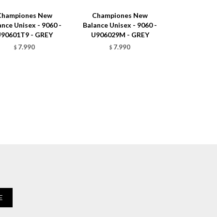
Championes New
Championes New
ance Unisex - 9060 -
Balance Unisex - 9060 -
U90601T9 - GREY
U906029M - GREY
7.990
7.990
$
$
E