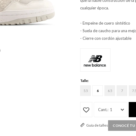
que la fiable construcción de la
cualquier época.
- Empeine de cuero sintético
- Suela de caucho para una mejo
- Cierre con cordón ajustable
Talle:
5.5
6
6.5
7
7.
1
Guía de talles
CONOCÉ TU 