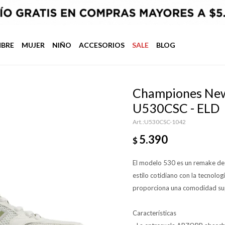
BRE
MUJER
NIÑO
ACCESORIOS
SALE
BLOG
Championes New 
U530CSC - ELD
U530CSC-1042
5.390
$
El modelo 530 es un remake de 
estilo cotidiano con la tecnol
proporciona una comodidad supe
Características