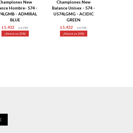
Championes New
Championes New
ance Hombre- 574 -
Balance Unisex - 574 -
74LGMB - ADMIRAL
U574LGMG - ACIDIC
BLUE
GREEN
5.432
5.432
$
6.790
$
6.790
$
$
20
20
E