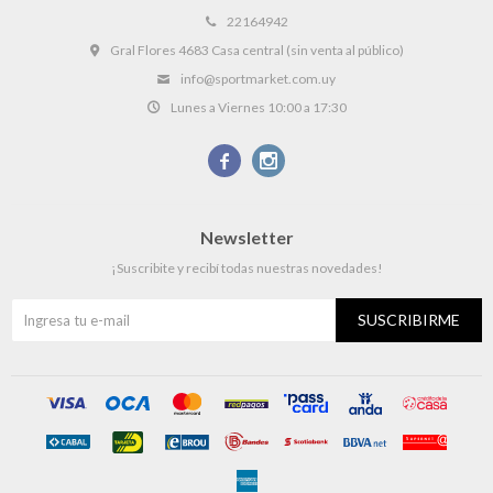
22164942
Gral Flores 4683 Casa central (sin venta al público)
info@sportmarket.com.uy
Lunes a Viernes 10:00 a 17:30


Newsletter
¡Suscribite y recibí todas nuestras novedades!
SUSCRIBIRME