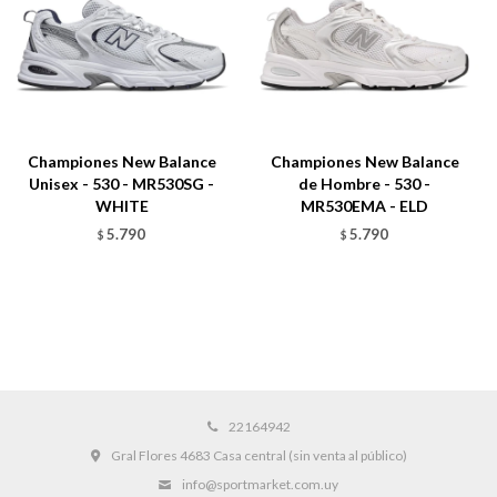
Championes New Balance
Championes New Balance
Unisex - 530 - MR530SG -
de Hombre - 530 -
WHITE
MR530EMA - ELD
5.790
5.790
$
$
22164942
Gral Flores 4683 Casa central (sin venta al público)
info@sportmarket.com.uy