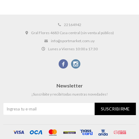
22164942
Gral Flores 4683 Casa central (sin venta al público)
info@sportmarket.com.uy
Lunes a Viernes 10:00 a 17:30


Newsletter
¡Suscribite y recibí todas nuestras novedades!
SUSCRIBIRME