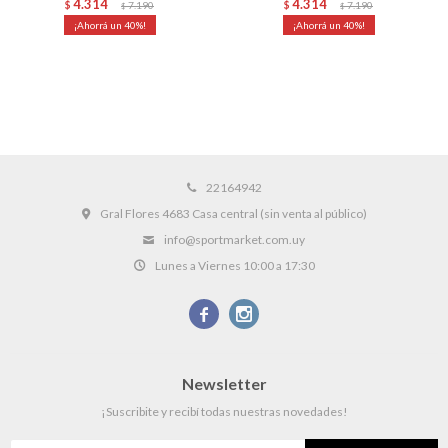
4.314
4.314
$
7.190
$
7.190
$
$
40
40
22164942
Gral Flores 4683 Casa central (sin venta al público)
info@sportmarket.com.uy
Lunes a Viernes 10:00 a 17:30


Newsletter
¡Suscribite y recibí todas nuestras novedades!