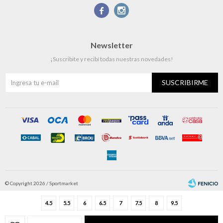


Newsletter
¡Suscribite y recibí todas nuestras novedades!
SUSCRIBIRME
© Copyright 2026 / Sportmarket
4.5
5.5
6
6.5
7
7.5
8
9.5