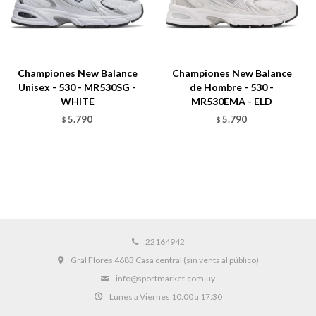
Championes New Balance
Championes New Balance
Unisex - 530 - MR530SG -
de Hombre - 530 -
WHITE
MR530EMA - ELD
5.790
5.790
$
$
22164942
Gral Flores 4683 Casa central (sin venta al público)
info@sportmarket.com.uy
Lunes a Viernes 10:00 a 17:30