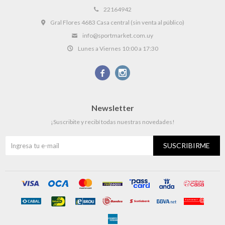
22164942
Gral Flores 4683 Casa central (sin venta al público)
info@sportmarket.com.uy
Lunes a Viernes 10:00 a 17:30


Newsletter
¡Suscribite y recibí todas nuestras novedades!
SUSCRIBIRME