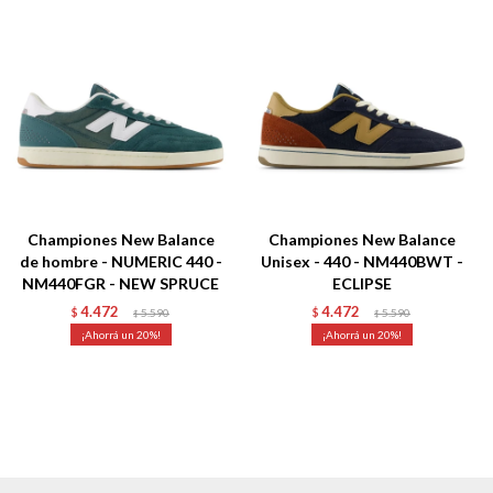
Championes New Balance
Championes New Balance
de hombre - NUMERIC 440 -
Unisex - 440 - NM440BWT -
NM440FGR - NEW SPRUCE
ECLIPSE
4.472
4.472
$
5.590
$
5.590
$
$
20
20