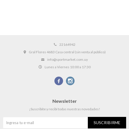
22164942
Gral Flores 4683 Casa central (sin venta al público)
info@sportmarket.com.uy
Lunes a Viernes 10:00 a 17:30


Newsletter
¡Suscribite y recibí todas nuestras novedades!
SUSCRIBIRME