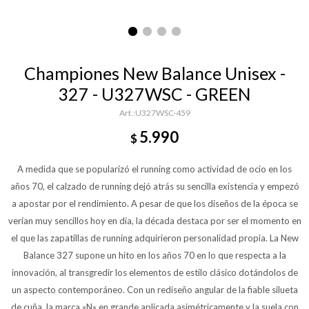
Championes New Balance Unisex -
327 - U327WSC - GREEN
U327WSC-459
5.990
$
A medida que se popularizó el running como actividad de ocio en los
años 70, el calzado de running dejó atrás su sencilla existencia y empezó
a apostar por el rendimiento. A pesar de que los diseños de la época se
verían muy sencillos hoy en día, la década destaca por ser el momento en
el que las zapatillas de running adquirieron personalidad propia. La New
Balance 327 supone un hito en los años 70 en lo que respecta a la
innovación, al transgredir los elementos de estilo clásico dotándolos de
un aspecto contemporáneo. Con un rediseño angular de la fiable silueta
de cuña, la marca «N» en grande aplicada asimétricamente y la suela con