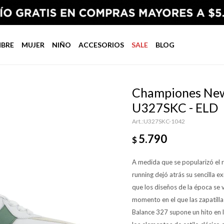
BRE
MUJER
NIÑO
ACCESORIOS
SALE
BLOG
Championes New 
U327SKC - ELD
U327SKC-1042
5.790
$
A medida que se popularizó el r
running dejó atrás su sencilla 
que los diseños de la época se v
momento en el que las zapatill
Balance 327 supone un hito en l