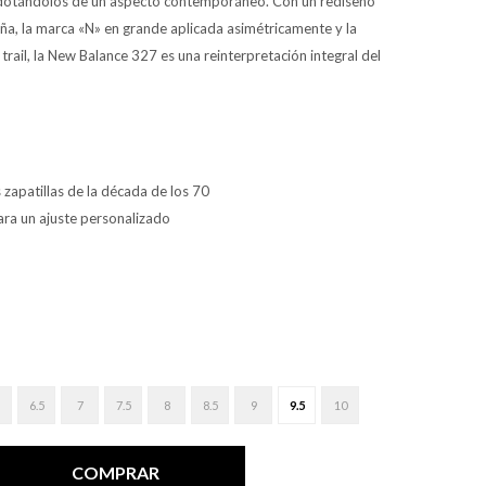
o dotándolos de un aspecto contemporáneo. Con un rediseño
cuña, la marca «N» en grande aplicada asimétricamente y la
 trail, la New Balance 327 es una reinterpretación integral del
s zapatillas de la década de los 70
ara un ajuste personalizado
6.5
7
7.5
8
8.5
9
9.5
10
COMPRAR