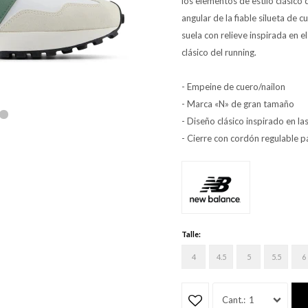
los elementos de estilo clásic
angular de la fiable silueta de 
suela con relieve inspirada en el
clásico del running.
- Empeine de cuero/nailon
- Marca «N» de gran tamaño
- Diseño clásico inspirado en la
- Cierre con cordón regulable p
Talle:
4
4.5
5
5.5
6
1