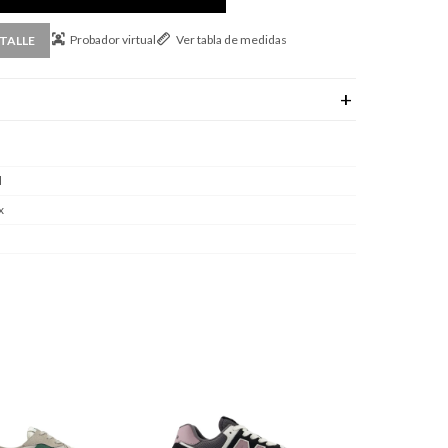
Probador virtual
Ver tabla de medidas
TALLE
l
x