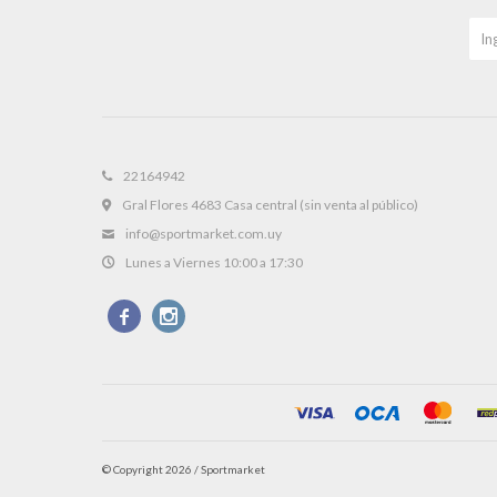
22164942
Gral Flores 4683 Casa central (sin venta al público)
info@sportmarket.com.uy
Lunes a Viernes 10:00 a 17:30


© Copyright 2026 / Sportmarket