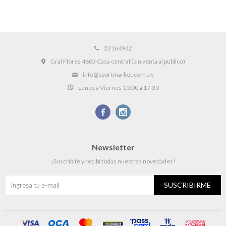
22164942
Gral Flores 4683 Casa central (sin venta al público)
info@sportmarket.com.uy
Lunes a Viernes 10:00 a 17:30


Newsletter
¡Suscribite y recibí todas nuestras novedades!
SUSCRIBIRME