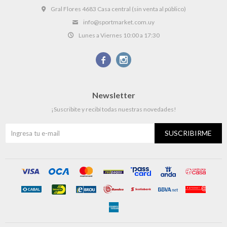
Gral Flores 4683 Casa central (sin venta al público)
info@sportmarket.com.uy
Lunes a Viernes 10:00 a 17:30


Newsletter
¡Suscribite y recibí todas nuestras novedades!
SUSCRIBIRME