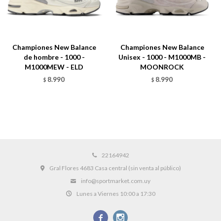
Championes New Balance
Championes New Balance
de hombre - 1000 -
Unisex - 1000 - M1000MB -
M1000MEW - ELD
MOONROCK
8.990
8.990
$
$
22164942
Gral Flores 4683 Casa central (sin venta al público)
info@sportmarket.com.uy
Lunes a Viernes 10:00 a 17:30

