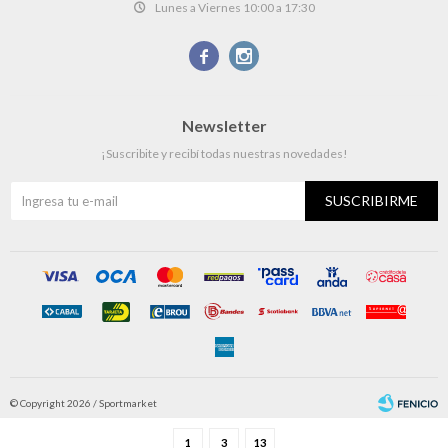
Lunes a Viernes 10:00 a 17:30


Newsletter
¡Suscribite y recibí todas nuestras novedades!
SUSCRIBIRME
© Copyright 2026 / Sportmarket
1
3
13