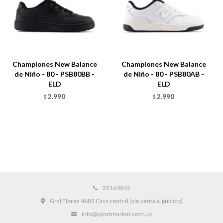
Championes New Balance
Championes New Balance
de Niño - 80 - PSB80BB -
de Niño - 80 - PSB80AB -
ELD
ELD
2.990
2.990
$
$
22164942
Gral Flores 4683 Casa central (sin venta al público)
info@sportmarket.com.uy