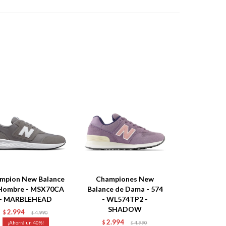
mpion New Balance
Championes New
Hombre - MSX70CA
Balance de Dama - 574
- MARBLEHEAD
- WL574TP2 -
SHADOW
2.994
$
4.990
$
2.994
40
$
4.990
$