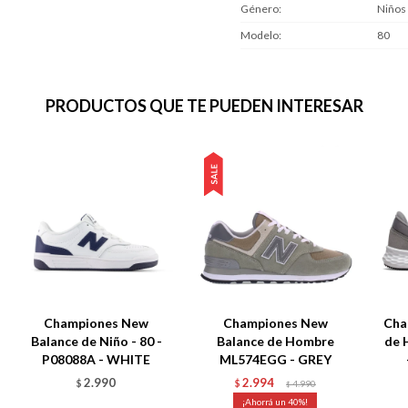
Género
Niños
Modelo
80
PRODUCTOS QUE TE PUEDEN INTERESAR
Championes New
Championes New
Cha
Balance de Niño - 80 -
Balance de Hombre
de 
P08088A - WHITE
ML574EGG - GREY
2.990
2.994
$
$
4.990
$
40