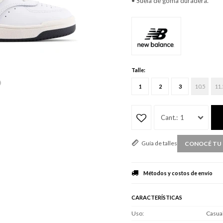
• Suela de goma duradera.
Talle:
1
2
3
10.5
11.
1
Guía de talles
CONOCÉ TU 
Métodos y costos de envío
CARACTERÍSTICAS
Uso
Casua