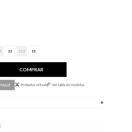
5
12
12.5
13
COMPRAR
Probador virtual
Ver tabla de medidas
TALLE
l