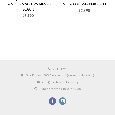
de Niño - 574 - PV574EVE -
Niño- 80 - GSB80BB - ELD
BLACK
3.590
$
3.590
$
22164942
Gral Flores 4683 Casa central (sin venta al público)
info@sportmarket.com.uy
Lunes a Viernes 10:00 a 17:30

