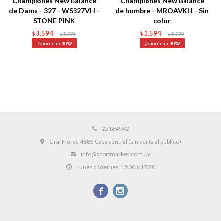
Championes New Balance
Championes New Balance
de Dama - 327 - WS327VH -
de hombre - MROAVKH - Sin
STONE PINK
color
3.594
3.594
$
5.990
$
5.990
$
$
40
40
22164942
Gral Flores 4683 Casa central (sin venta al público)
info@sportmarket.com.uy
Lunes a Viernes 10:00 a 17:30

