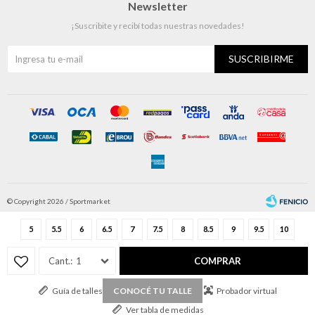
Newsletter
¡Suscribite y recibí todas nuestras novedades!
SUSCRIBIRME
© Copyright 2026 / Sportmarket
5
5.5
6
6.5
7
7.5
8
8.5
9
9.5
10
1
COMPRAR
Guía de talles
Probador virtual
CONOCÉ TU TALLE
Fenicio
Ver tabla de medidas