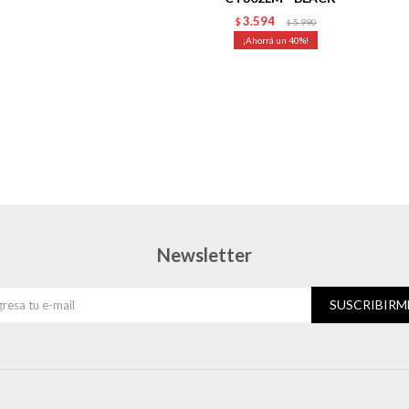
3.594
$
5.990
$
40
Newsletter
SUSCRIBIRM