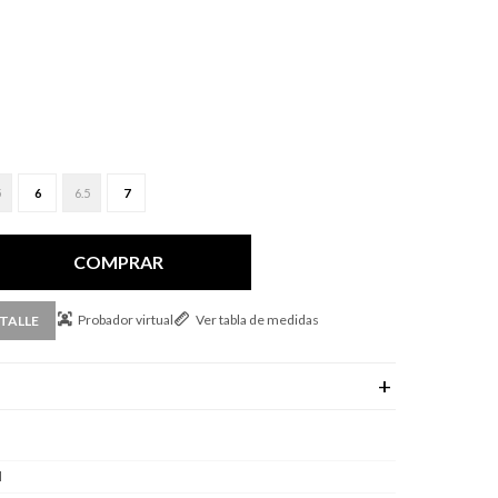
5
6
6.5
7
COMPRAR
Probador virtual
Ver tabla de medidas
TALLE
l