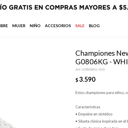
BRE
MUJER
NIÑO
ACCESORIOS
SALE
BLOG
Championes New 
G0806KG - WH
G0806KG-410
3.590
$
Estos championes para niños, c
Características
• Empeine en sintético
• Silueta clásica inspirada en el