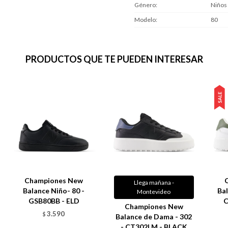
Género
Niños
Modelo
80
PRODUCTOS QUE TE PUEDEN INTERESAR
Championes New
Llega mañana -
Balance Niño- 80 -
Bal
Montevideo
GSB80BB - ELD
C
Championes New
3.590
$
Balance de Dama - 302
- CT302LM - BLACK