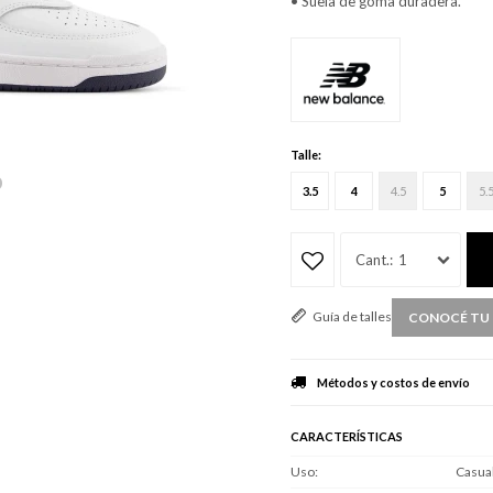
• Suela de goma duradera.
Talle:
3.5
4
4.5
5
5.
1
Guía de talles
CONOCÉ TU 
Métodos y costos de envío
CARACTERÍSTICAS
Uso
Casua