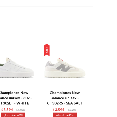
Championes New
Championes New
ance unisex - 302 -
Balance Unisex -
T302LT - WHITE
CT302RS - SEA SALT
3.594
3.594
$
5.990
$
5.990
$
$
40
40