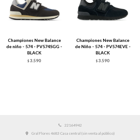
Championes New Balance
Championes New Balance
de niño - 574 - PV574SGG -
de Niño - 574 - PV574EVE -
BLACK
BLACK
3.590
3.590
$
$
22164942
Gral Flores 4683 Casa central (sin venta al público)