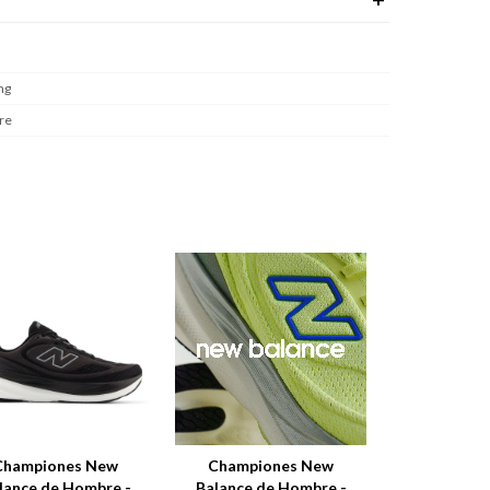
ng
re
Championes New
Championes New
lance de Hombre -
Balance de Hombre -