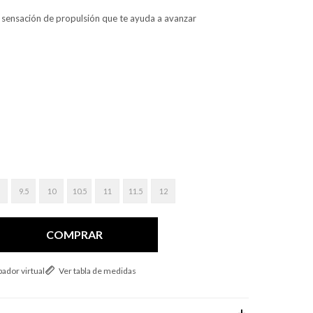
a sensación de propulsión que te ayuda a avanzar
9.5
10
10.5
11
11.5
12
COMPRAR
ador virtual
Ver tabla de medidas