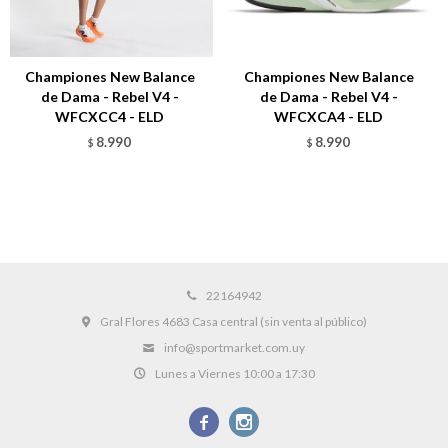
Championes New Balance
Championes New Balance
de Dama - Rebel V4 -
de Dama - Rebel V4 -
WFCXCC4 - ELD
WFCXCA4 - ELD
8.990
8.990
$
$
22164942
Gral Flores 4683 Casa central (sin venta al público)
info@sportmarket.com.uy
Lunes a Viernes 10:00 a 17:30

