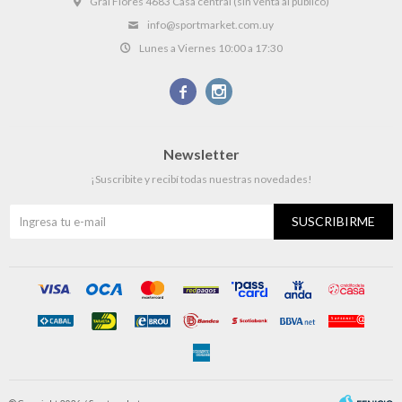
Gral Flores 4683 Casa central (sin venta al público)
info@sportmarket.com.uy
Lunes a Viernes 10:00 a 17:30


Newsletter
¡Suscribite y recibí todas nuestras novedades!
SUSCRIBIRME