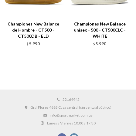
Championes New Balance
Championes New Balance
de Hombre - CT500 -
unisex - 500 - CT500CLC -
CT500DB - ELD
WHITE
5.990
5.990
$
$
22164942
Gral Flores 4683 Casa central (sin venta al público)
info@sportmarket.com.uy
Lunes a Viernes 10:00 a 17:30