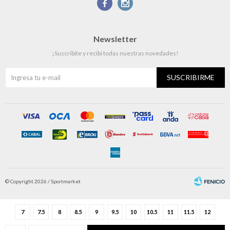


Newsletter
¡Suscribite y recibí todas nuestras novedades!
SUSCRIBIRME
© Copyright 2026 / Sportmarket
7
7.5
8
8.5
9
9.5
10
10.5
11
11.5
12