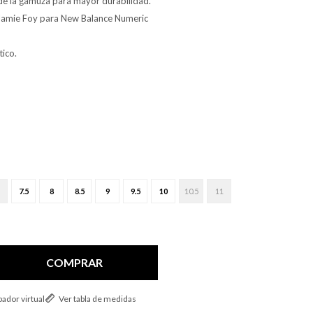
de la gamuza para mayor durabilidad.
 Jamie Foy para New Balance Numeric
tico.
7.5
8
8.5
9
9.5
10
10.5
11
COMPRAR
ador virtual
Ver tabla de medidas