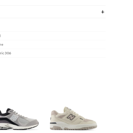
l
re
ic 306