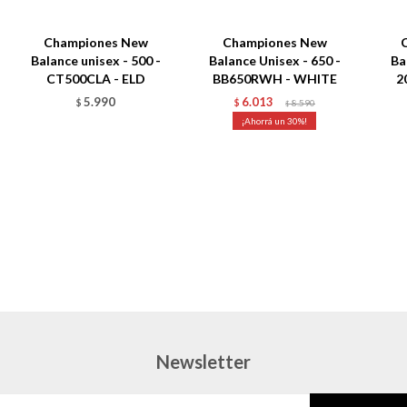
Championes New
Championes New
Balance unisex - 500 -
Balance Unisex - 650 -
Ba
CT500CLA - ELD
BB650RWH - WHITE
2
5.990
6.013
$
$
8.590
$
30
Newsletter