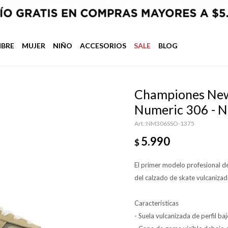
BRE
MUJER
NIÑO
ACCESORIOS
SALE
BLOG
Championes New
Numeric 306 - 
NM306SSO-1375
5.990
$
El primer modelo profesional d
del calzado de skate vulcaniza
Características
- Suela vulcanizada de perfil ba