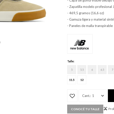
- Capa de goma visible debajo 
- Zapatilla modelo profesional
- 469,5 gramos (16,6 oz)
- Gamuza ligera y material sinté
- Paneles de malla transpirable
Talle:
5
5.5
6
6.5
7
11.5
12
1
Prob
CONOCÉ TU TALLE