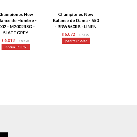
Championes New
Championes New
lance de Hombre -
Balance de Dama - 550
002 - M2002RSG -
- BBW550RB - LINEN
SLATE GREY
6.072
$
7.590
$
6.013
$
8.590
20
$
30