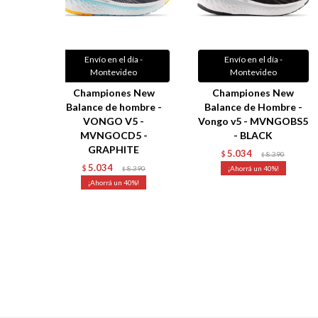
Envío en el día -
Envío en el día -
Montevideo
Montevideo
Championes New
Championes New
Balance de hombre -
Balance de Hombre -
VONGO V5 -
Vongo v5 - MVNGOBS5
MVNGOCD5 -
- BLACK
GRAPHITE
5.034
$
8.390
$
5.034
$
8.390
40
$
40