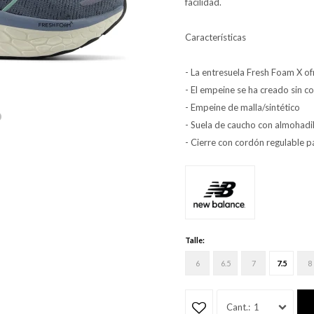
facilidad.
Características
- La entresuela Fresh Foam X of
- El empeine se ha creado sin c
- Empeine de malla/sintético
- Suela de caucho con almohadill
- Cierre con cordón regulable p
Talle:
6
6.5
7
7.5
8
1