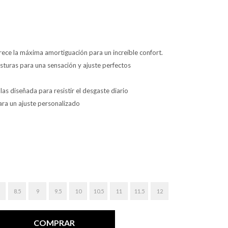
rece la máxima amortiguación para un increíble confort.
osturas para una sensación y ajuste perfectos
as diseñada para resistir el desgaste diario
ara un ajuste personalizado
8.5
9
9.5
10
10.5
11
11.5
12
COMPRAR