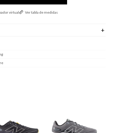
ador virtual
Ver tabla de medidas
ng
re