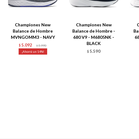
Championes New
Championes New
Balance de Hombre
Balance de Hombre -
Ba
MVNGOMM3 - NAVY
680 V9 - M6805NK -
6
BLACK
5.092
$
5.990
$
5.590
14
$