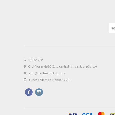
22164942
Gral Flores 4683 Casa central (sin venta al público)
info@sportmarket.com.uy
Lunes a Viernes 10:00 a 17:30

