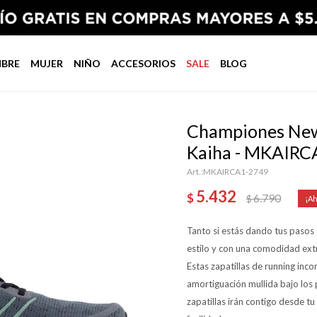
BRE
MUJER
NIÑO
ACCESORIOS
SALE
BLOG
Championes New
Kaiha - MKAIRC
MKAIRCA1-2749
5.432
$
6.790
$
Tanto si estás dando tus pasos 
estilo y con una comodidad ex
Estas zapatillas de running in
amortiguación mullida bajo los
zapatillas irán contigo desde t