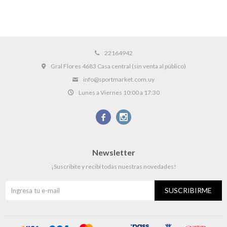
22164942
Gral Flores 4683 Casa central (sin venta al público)
info@sportmarket.com.uy
Lunes a Viernes 10:00 a 17:30


Newsletter
¡Suscribite y recibí todas nuestras novedades!
SUSCRIBIRME