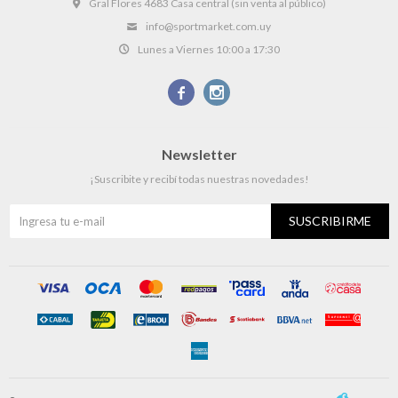
Gral Flores 4683 Casa central (sin venta al público)
info@sportmarket.com.uy
Lunes a Viernes 10:00 a 17:30


Newsletter
¡Suscribite y recibí todas nuestras novedades!
SUSCRIBIRME