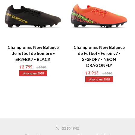
Championes New Balance
Championes New Balance
de futbol de hombre -
de Futbol - Furon v7 -
SF3FBK7 - BLACK
SF3FDF7 - NEON
DRAGONFLY
2.795
$
5.590
$
3.913
50
$
5.590
$
30
22164942