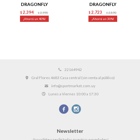
DRAGONFLY
DRAGONFLY
2.394
2.723
$
3.990
$
3.890
$
$
40
30
22164942
Gral Flores 4683 Casa central (sin venta al público)
info@sportmarket.com.uy
Lunes a Viernes 10:00 a 17:30


Newsletter
¡Suscribite y recibí todas nuestras novedades!