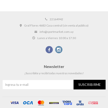
22164942
Gral Flores 4683 Casa central (sin venta al público)
info@sportmarket.com.uy
Lunes a Viernes 10:00 a 17:30


Newsletter
¡Suscribite y recibí todas nuestras novedades!
SUSCRIBIRME