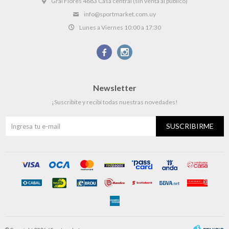
Gral Flores 4683 Casa central (sin venta al público)
info@sportmarket.com.uy
Lunes a Viernes 10:00 a 17:30


Newsletter
¡Suscribite y recibí todas nuestras novedades!
SUSCRIBIRME