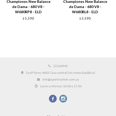
Championes New Balance
Championes New Balance
de Dama - 680 V8 -
de Dama - 680 V8 -
W680RP8 - ELD
W680RL8 - ELD
5.590
5.590
$
$
22164942
Gral Flores 4683 Casa central (sin venta al público)
info@sportmarket.com.uy
Lunes a Viernes 10:00 a 17:30

