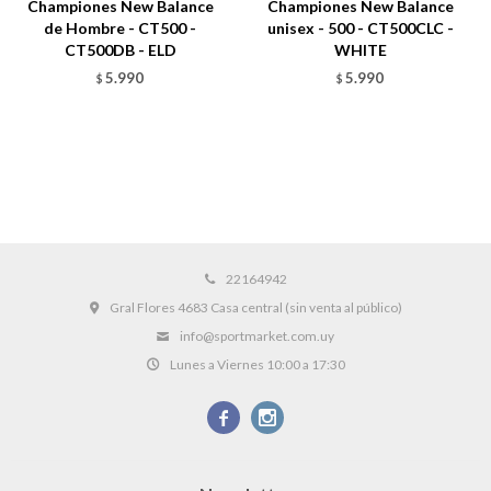
Championes New Balance
Championes New Balance
de Hombre - CT500 -
unisex - 500 - CT500CLC -
CT500DB - ELD
WHITE
5.990
5.990
$
$
22164942
Gral Flores 4683 Casa central (sin venta al público)
info@sportmarket.com.uy
Lunes a Viernes 10:00 a 17:30

