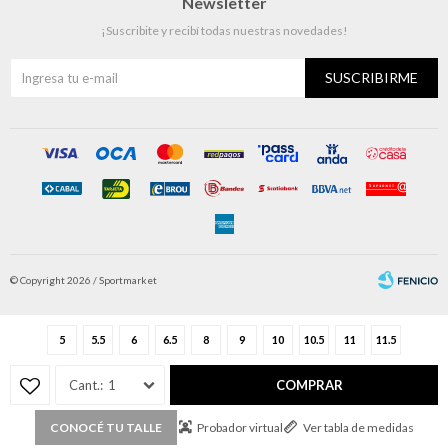
Newsletter
¡Suscribite y recibí todas nuestras novedades!
SUSCRIBIRME
© Copyright 2026 / Sportmarket
5
5.5
6
6.5
8
9
10
10.5
11
11.5
1
COMPRAR
Fenicio
Probador virtual
Ver tabla de medidas
CONOCÉ TU TALLE