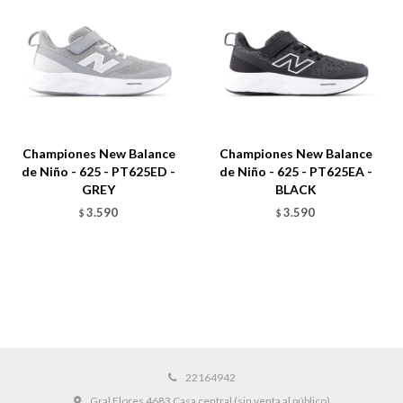
Championes New Balance
Championes New Balance
de Niño - 625 - PT625ED -
de Niño - 625 - PT625EA -
GREY
BLACK
3.590
3.590
$
$
22164942
Gral Flores 4683 Casa central (sin venta al público)