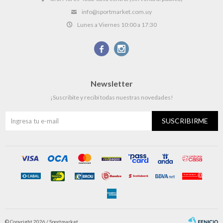
info@sportmarket.com.uy
Lunes a Viernes 10:00 a 17:30


Newsletter
¡Suscribite y recibí todas nuestras novedades!
SUSCRIBIRME
© Copyright 2026 / Sportmarket