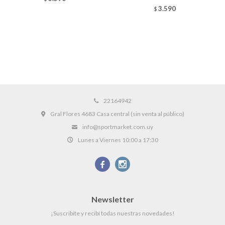
3.590
$
22164942
Gral Flores 4683 Casa central (sin venta al público)
info@sportmarket.com.uy
Lunes a Viernes 10:00 a 17:30


Newsletter
¡Suscribite y recibí todas nuestras novedades!