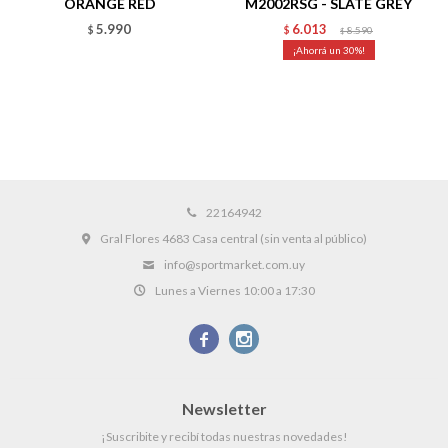
ORANGE RED
M2002RSG - SLATE GREY
5.990
6.013
$
$
8.590
$
30
22164942
Gral Flores 4683 Casa central (sin venta al público)
info@sportmarket.com.uy
Lunes a Viernes 10:00 a 17:30


Newsletter
¡Suscribite y recibí todas nuestras novedades!