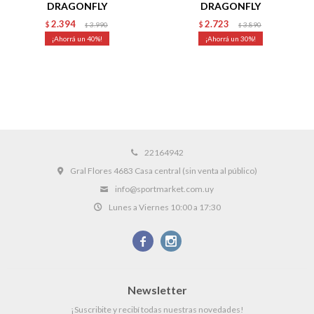
DRAGONFLY
DRAGONFLY
2.394
2.723
$
3.990
$
3.890
$
$
40
30
22164942
Gral Flores 4683 Casa central (sin venta al público)
info@sportmarket.com.uy
Lunes a Viernes 10:00 a 17:30


Newsletter
¡Suscribite y recibí todas nuestras novedades!